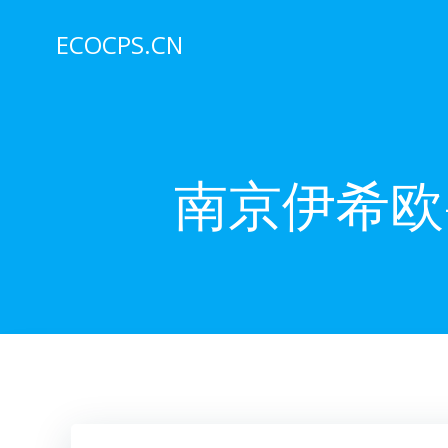
Skip
to
ECOCPS.CN
content
南京伊希欧-