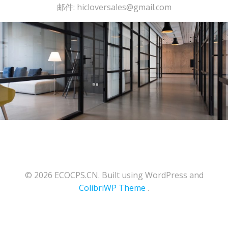
邮件: hicloversales@gmail.com
© 2026 ECOCPS.CN. Built using WordPress and
ColibriWP Theme
.